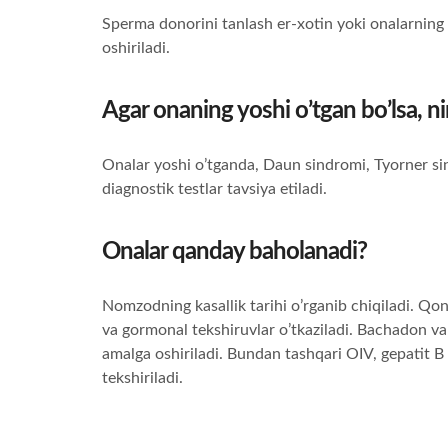
Sperma donorini tanlash er-xotin yoki onalarning
oshiriladi.
Agar onaning yoshi o’tgan bo’lsa, ni
Onalar yoshi o’tganda, Daun sindromi, Tyorner sin
diagnostik testlar tavsiya etiladi.
Onalar qanday baholanadi?
Nomzodning kasallik tarihi o’rganib chiqiladi. Qon
va gormonal tekshiruvlar o’tkaziladi. Bachadon v
amalga oshiriladi. Bundan tashqari OIV, gepatit B v
tekshiriladi.