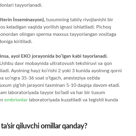
onlari tayyorlanadi.
 Uterin İnseminasyon)
,
tuxumning tabiiy rivojlanishi bir
os keladigan vaqtda yorilish ignasi ishlatiladi. Pichoq
donordan olingan sperma maxsus tayyorlangan vositaga
niga kiritiladi.
ilinsa, ayol EKO jorayonida bo’lgan kabi tayorlanadi.
Ushbu davr mobaynida ultratovush tekshiruvi va qon
ladi. Ayolning hayz ko’rishi 2 yoki 3 kunida ayolnıng qorni
va so’ngra 35-36 soat o’tgach, anesteziya ostida
 Tuxum yig’ish jarayoni taxminan 5-10 daqiqa davom etadi.
m laboratoriyada tayyor bo’ladi va har bir tuxum
gan
embrionlar
laboratoriyada kuzatiladi va tegishli kunda
a’sir qiluvchi omillar qanday?