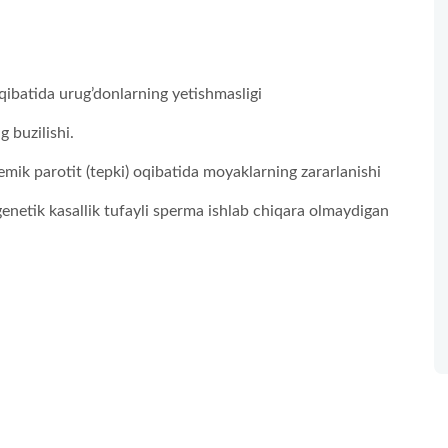
qibatida urug’donlarning yetishmasligi
 buzilishi.
demik parotit (tepki) oqibatida moyaklarning zararlanishi
enetik kasallik tufayli sperma ishlab chiqara olmaydigan