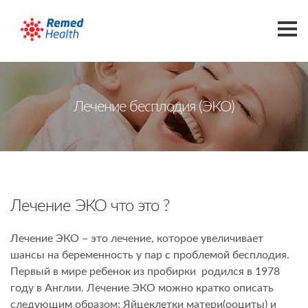
Главная страница
Лечение бесплодия (ЭКО)
Лечение
Лечение Бесплодия
Донорство Спермы
Донация Яйцеклетки
Донорство Яйцеклеток
Лечение ЭКО что это ?
Bрачи
Лечение ЭКО – это лечение, которое увеличивает
шансы на беременность у пар с проблемой бесплодия.
Блог
Первый в мире ребенок из пробирки родился в 1978
Ч.З.В.
году в Англии. Лечение ЭКО можно кратко описать
О нас
следующим образом: Яйцеклетки матери(ооциты) и