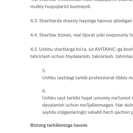
mulkiy huquqlarini buzmaydi.
4.3. Sharhlarda shaxsiy hayotga tajovuz qiladiga
4.4. Sharhlar biznes, real tijorat yoki noqonuniy fa
4.5. Ushbu shartlarga ko’ra, siz AVITAINC-ga bos
tahrirlash uchun foydalanish, takrorlash, tahrirl
Ushbu saytdagi tarkib professional tibbiy 
Ushbu sayt tarkibi faqat umumiy ma’lumot ma
davolanish uchun mo’ljallanmagan. Har doim 
saytda o’qiganlaringiz sababli hech qachon p
Bizning tarkibimizga havola