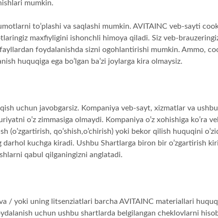
hishlari mumkin.
lumotlarni to’plashi va saqlashi mumkin. AVITAINC veb-sayti cookie
laringiz maxfiyligini ishonchli himoya qiladi. Siz veb-brauzeringiz
-fayllardan foydalanishda sizni ogohlantirishi mumkin. Ammo, cook
nish huquqiga ega bo’lgan ba’zi joylarga kira olmaysiz.
iqish uchun javobgarsiz. Kompaniya veb-sayt, xizmatlar va ushbu
iyatni o’z zimmasiga olmaydi. Kompaniya o’z xohishiga ko’ra veb
h (o’zgartirish, qo’shish,o’chirish) yoki bekor qilish huquqini o’z
g darhol kuchga kiradi. Ushbu Shartlarga biron bir o’zgartirish k
shlarni qabul qilganingizni anglatadi.
a / yoki uning litsenziatlari barcha AVITAINC materiallari huqu
ydalanish uchun ushbu shartlarda belgilangan cheklovlarni hisobga