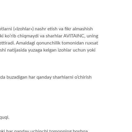
arni («Izohlar») nashr etish va fikr almashish
ki ko’rib chiqmaydi va sharhlar AVITAINC, uning
aks ettiradi. Amaldagi qonunchilik tomonidan ruxsat
ishi natijasida yuzaga kelgan izohlar uchun yoki
da buzadigan har qanday sharhlarni o’chirish
quqi.
, yoki har qanday uchinchi tomonning boshqa