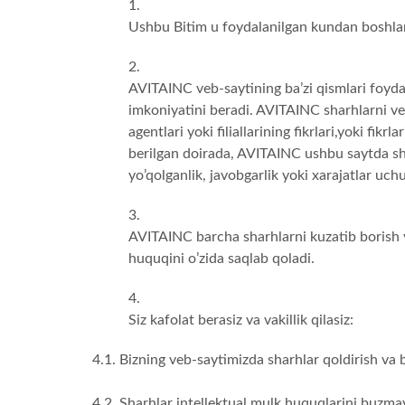
Ushbu Bitim u foydalanilgan kundan boshla
AVITAINC veb-saytining ba’zi qismlari foydal
imkoniyatini beradi. AVITAINC sharhlarni v
agentlari yoki filiallarining fikrlari,yoki fi
berilgan doirada, AVITAINC ushbu saytda sharh
yo’qolganlik, javobgarlik yoki xarajatlar uc
AVITAINC barcha sharhlarni kuzatib borish 
huquqini o’zida saqlab qoladi.
Siz kafolat berasiz va vakillik qilasiz:
4.1. Bizning veb-saytimizda sharhlar qoldirish va b
4.2. Sharhlar intellektual mulk huquqlarini buzma