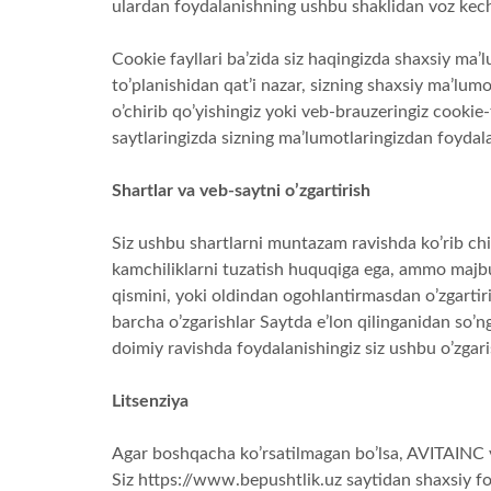
ulardan foydalanishning ushbu shaklidan voz kec
Cookie fayllari ba’zida siz haqingizda shaxsiy ma’
to’planishidan qat’i nazar, sizning shaxsiy ma’lumot
o’chirib qo’yishingiz yoki veb-brauzeringiz cookie
saytlaringizda sizning ma’lumotlaringizdan foydala
Shartlar va veb-saytni o’zgartirish
Siz ushbu shartlarni muntazam ravishda ko’rib ch
kamchiliklarni tuzatish huquqiga ega, ammo majbur
qismini, yoki oldindan ogohlantirmasdan o’zgartiris
barcha o’zgarishlar Saytda e’lon qilinganidan so’n
doimiy ravishda foydalanishingiz siz ushbu o’zgari
Litsenziya
Agar boshqacha ko’rsatilmagan bo’lsa, AVITAINC v
Siz https://www.bepushtlik.uz saytidan shaxsiy fo