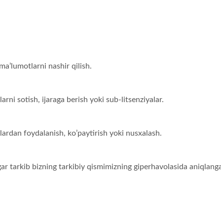
a’lumotlarni nashir qilish.
ni sotish, ijaraga berish yoki sub-litsenziyalar.
ardan foydalanish, ko’paytirish yoki nusxalash.
r tarkib bizning tarkibiy qismimizning giperhavolasida aniqlang