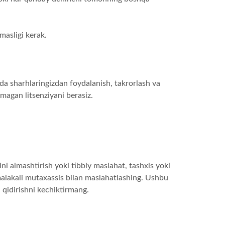
masligi kerak.
a sharhlaringizdan foydalanish, takrorlash va
magan litsenziyani berasiz.
i almashtirish yoki tibbiy maslahat, tashxis yoki
malakali mutaxassis bilan maslahatlashing. Ushbu
 qidirishni kechiktirmang.