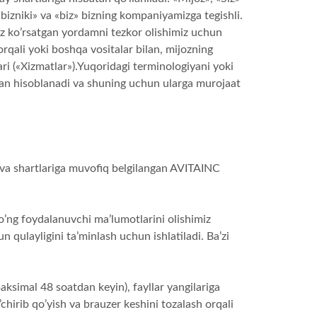
«bizniki» va «biz» bizning kompaniyamizga tegishli.
iz ko’rsatgan yordamni tezkor olishimiz uchun
r orqali yoki boshqa vositalar bilan, mijozning
i («Xizmatlar»).Yuqoridagi terminologiyani yoki
ilgan hisoblanadi va shuning uchun ularga murojaat
i va shartlariga muvofiq belgilangan AVITAINC
o’ng foydalanuvchi ma’lumotlarini olishimiz
 qulayligini ta’minlash uchun ishlatiladi. Ba’zi
aksimal 48 soatdan keyin), fayllar yangilariga
’chirib qo’yish va brauzer keshini tozalash orqali