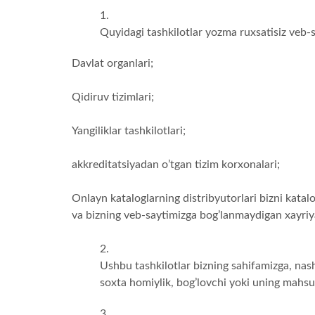
Quyidagi tashkilotlar yozma ruxsatisiz veb-
Davlat organlari;
Qidiruv tizimlari;
Yangiliklar tashkilotlari;
akkreditatsiyadan o’tgan tizim korxonalari;
Onlayn kataloglarning distribyutorlari bizni katal
va bizning veb-saytimizga bog’lanmaydigan xayri
Ushbu tashkilotlar bizning sahifamizga, nash
soxta homiylik, bog’lovchi yoki uning mahsul