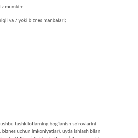
imiz mumkin:
iqli va / yoki biznes manbalari;
 ushbu tashkilotlarning bog’lanish so’rovlarini
, biznes uchun imkoniyatlar). uyda ishlash bilan