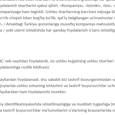
alanish shartlarini qabul qilish. «Kompaniya», «bizniki», «biz», 
 kompaniyaga ham tegishli. Ushbu shartlarning barchasi mijozga b
 ko’rib chiqish bilan bog’liq bo’lib, qat’iy belgilangan uchrashuvla
an. / Amaldagi Turkiya qonunlariga muvofiq kompaniya mahsulotlar
a / yoki ularni ishlatishda har qanday foydalanish o’zaro ishlat
INC veb-saytidan foydalanib, siz ushbu hujjatning ushbu shartlar
dalanishga rozilik bildirasiz.
ayllardan foydalanadi, shu sababli biz tashrif buyurganimizdan s
joylarida ushbu sohaning ishlashini va tashrif buyuruvchilar uchun
 fayllaridan ham foydalanishi mumkin.
 identifikatsiyalashda ishlatilmasligiga va muddati tugashiga (m
a tashrif buyuruvchilar ma’lumotlarini o’zlarining brauzerlarida o