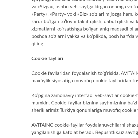
va «Sizga», ushbu veb-saytga kirgan odamga va foyd
«Party», «Party» yoki «Biz» so’zlari mijozga ham,
zarur bo’lgan to’lovni taklif qilish, qabul qilish va
xizmatlarni ko’rsatishga bo’lgan aniq maqsadi bil
boshqa so’zlarni yakka va ko’plikda, bosh harfda v
qiling.
Cookie fayllari
Cookie fayllaridan foydalanish to’g’risida. AVITA
maxfiylik siyosatiga muvofiq cookie fayllaridan foy
Ko’pgina zamonaviy interfaol veb-saytlar cookie-f
mumkin. Cookie-fayllar bizning saytimizning ba’zi 
sheriklarimiz Turkiya qonunlariga muvofiq cookie
AVITAINC cookie-fayllar foydalanuvchilarni shaxsiy
yangilanishiga kafolat beradi. Bepushtlik.uz saytig