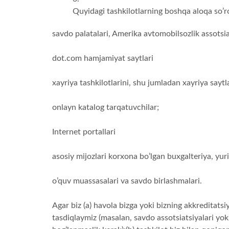
Quyidagi tashkilotlarning boshqa aloqa so’ro
savdo palatalari, Amerika avtomobilsozlik assotsiat
dot.com hamjamiyat saytlari
xayriya tashkilotlarini, shu jumladan xayriya sayt
onlayn katalog tarqatuvchilar;
Internet portallari
asosiy mijozlari korxona bo’lgan buxgalteriya, yuri
o’quv muassasalari va savdo birlashmalari.
Agar biz (a) havola bizga yoki bizning akkreditatsi
tasdiqlaymiz (masalan, savdo assotsiatsiyalari yok