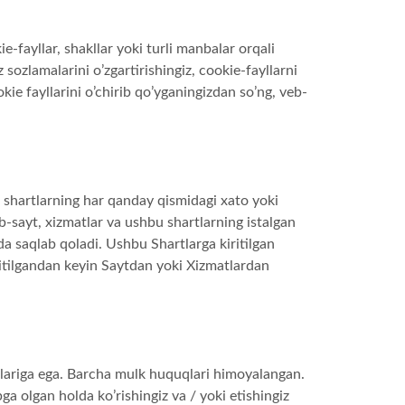
-fayllar, shakllar yoki turli manbalar orqali
 sozlamalarini o’zgartirishingiz, cookie-fayllarni
ie fayllarini o’chirib qo’yganingizdan so’ng, veb-
 shartlarning har qanday qismidagi xato yoki
-sayt, xizmatlar va ushbu shartlarning istalgan
ida saqlab qoladi. Ushbu Shartlarga kiritilgan
iritilgandan keyin Saytdan yoki Xizmatlardan
qlariga ega. Barcha mulk huquqlari himoyalangan.
 olgan holda ko’rishingiz va / yoki etishingiz