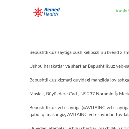
Asosiy 
Bepushtlik.uz saytiga xush kelibsiz! Bu brend xiz
Ushbu harakatlar va shartlar Bepushtlik.uz veb-say
Bepushtlik.uz xizmati quyidagi manzilda joylashga
Maslak, Büyükdere Cad., N° 237 Noramin İş Merke
Bepushtlik.uz veb-saytiga («AVITAINC veb-saytiga») 
qabul qilmasangiz, AVITAINC veb-saytidan foydal
Quyidagi atamalar ushbu shartlar, maxfiylik bayon