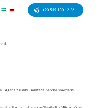
+90 549 130 12 26
masi.
ak . Agar siz ushbu sahifada barcha shartlarni
shartlariga nisbatan qo’llaniladi: «Mijoz», «Siz»