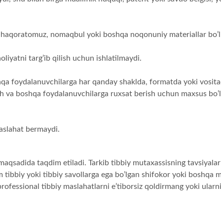
n haqoratomuz, nomaqbul yoki boshqa noqonuniy materiallar bo’l
oliyatni targ’ib qilish uchun ishlatilmaydi.
hqa foydalanuvchilarga har qanday shaklda, formatda yoki vositad
ash va boshqa foydalanuvchilarga ruxsat berish uchun maxsus bo’l
maslahat bermaydi.
qsadida taqdim etiladi. Tarkib tibbiy mutaxassisning tavsiyalarin
tibbiy yoki tibbiy savollarga ega bo’lgan shifokor yoki boshqa 
rofessional tibbiy maslahatlarni e’tiborsiz qoldirmang yoki ularni