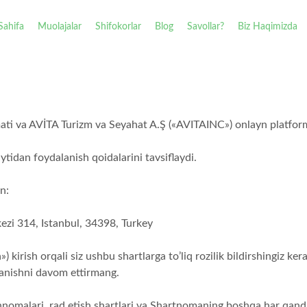
Sahifa
Muolajalar
Shifokorlar
Blog
Savollar?
Biz Haqimizda
mati va AVİTA Turizm va Seyahat A.Ş («AVITAINC») onlayn platfor
tidan foydalanish qoidalarini tavsiflaydi.
n:
zi 314, Istanbul, 34398, Turkey
kirish orqali siz ushbu shartlarga to’liq rozilik bildirshingiz ker
anishni davom ettirmang.
nomalari, rad etish shartlari va Shartnomaning boshqa har qanday 