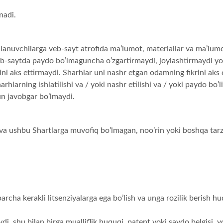
nadi.
anuvchilarga veb-sayt atrofida ma’lumot, materiallar va ma’lumotl
eb-saytda paydo bo’lmaguncha o’zgartirmaydi, joylashtirmaydi yo
krlarini aks ettirmaydi. Sharhlar uni nashr etgan odamning fikrini 
larning ishlatilishi va / yoki nashr etilishi va / yoki paydo bo’l
hun javobgar bo’lmaydi.
va ushbu Shartlarga muvofiq bo’lmagan, noo’rin yoki boshqa tarz
archa kerakli litsenziyalarga ega bo’lish va unga rozilik berish hu
ydi, shu bilan birga mualliflik huquqi, patent yoki savdo belgisi