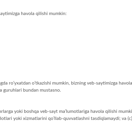
saytimizga havola qilishi mumkin:
ogda ro’yxatdan o’tkazishi mumkin, bizning veb-saytimizga havola,
ya guruhlari bundan mustasno.
rlarga yoki boshqa veb-sayt ma’lumotlariga havola qilishi mumkin
otlari yoki xizmatlarini qo’llab-quvvatlashni tasdiqlamaydi; va (c