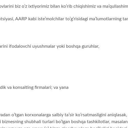
vlarini biz o’z ixtiyorimiz bilan ko’rib chiqishimiz va ma’qullash
siyasi, AARP kabi iste’molchilar to’g’risidagi ma’lumotlarning tan
larini ifodalovchi uyushmalar yoki boshqa guruhlar,
dik va konsalting firmalari; va yana
yadan o’tgan korxonalarga salbiy ta’sir ko’rsatmasligini aniqlasak,
i biznesning shubhali turlari bo’lgan boshqa tashkilotlar, masalan