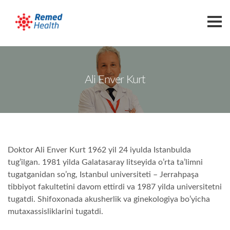
Asosiy Sahifa
Ali Enver Kurt
Muolajalar
Bepushtlikni Davolash
Spermani Ehson Qilish
Tuxum Hujayrasi Ehsoni
Doktor Ali Enver Kurt 1962 yil 24 iyulda Istanbulda
Embrion Ehsoni
tug’ilgan. 1981 yilda Galatasaray litseyida o’rta ta’limni
Shifokorlar
tugatganidan so’ng, Istanbul universiteti – Jerrahpaşa
tibbiyot fakultetini davom ettirdi va 1987 yilda universitetni
Blog
tugatdi. Shifoxonada akusherlik va ginekologiya bo’yicha
Savollar?
mutaxassisliklarini tugatdi.
Biz Haqimizda