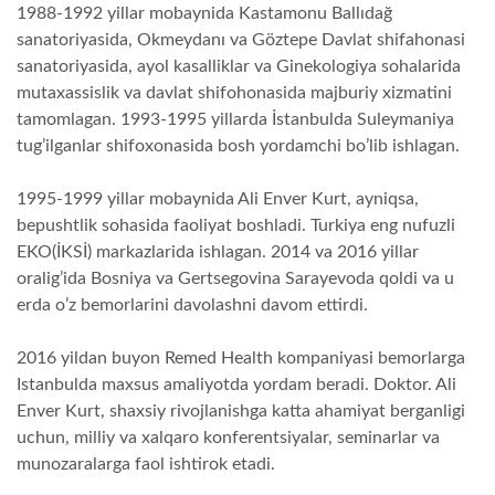
1988-1992 yillar mobaynida Kastamonu Ballıdağ
sanatoriyasida, Okmeydanı va Göztepe Davlat shifahonasi
sanatoriyasida, ayol kasalliklar va Ginekologiya sohalarida
mutaxassislik va davlat shifohonasida majburiy xizmatini
tamomlagan. 1993-1995 yillarda İstanbulda Suleymaniya
tug’ilganlar shifoxonasida bosh yordamchi bo’lib ishlagan.
1995-1999 yillar mobaynida Ali Enver Kurt, ayniqsa,
bepushtlik sohasida faoliyat boshladi. Turkiya eng nufuzli
EKO(İKSİ) markazlarida ishlagan. 2014 va 2016 yillar
oralig’ida Bosniya va Gertsegovina Sarayevoda qoldi va u
erda o’z bemorlarini davolashni davom ettirdi.
2016 yildan buyon Remed Health kompaniyasi bemorlarga
Istanbulda maxsus amaliyotda yordam beradi. Doktor. Ali
Enver Kurt, shaxsiy rivojlanishga katta ahamiyat berganligi
uchun, milliy va xalqaro konferentsiyalar, seminarlar va
munozaralarga faol ishtirok etadi.