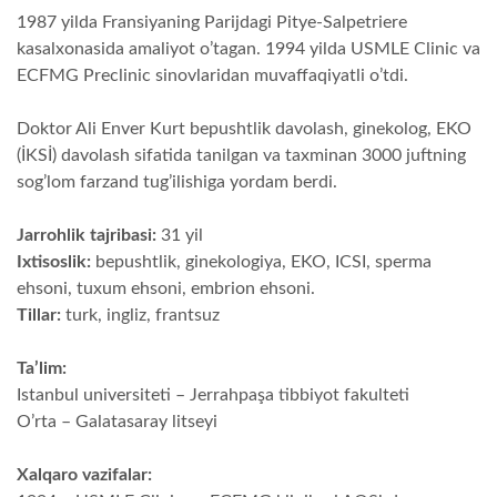
1987 yilda Fransiyaning Parijdagi Pitye-Salpetriere
kasalxonasida amaliyot o’tagan. 1994 yilda USMLE Clinic va
ECFMG Preclinic sinovlaridan muvaffaqiyatli o’tdi.
Doktor Ali Enver Kurt bepushtlik davolash, ginekolog, EKO
(İKSİ) davolash sifatida tanilgan va taxminan 3000 juftning
sog’lom farzand tug’ilishiga yordam berdi.
Jarrohlik tajribasi:
31 yil
Ixtisoslik:
bepushtlik, ginekologiya, EKO, ICSI, sperma
ehsoni, tuxum ehsoni, embrion ehsoni.
Tillar:
turk, ingliz, frantsuz
Ta’lim:
Istanbul universiteti – Jerrahpaşa tibbiyot fakulteti
O’rta – Galatasaray litseyi
Xalqaro vazifalar: