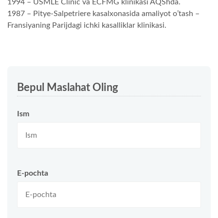
1994 – USMLE Clinic va ECFMG klinikasi AQShda.
1987 – Pitye-Salpetriere kasalxonasida amaliyot o’tash –
Fransiyaning Parijdagi ichki kasalliklar klinikasi.
Bepul Maslahat Oling
Ism
E-pochta