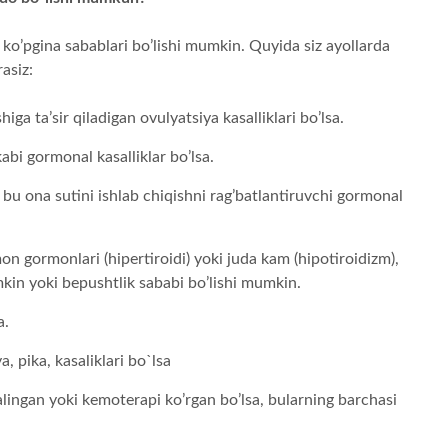
ko’pgina sabablari bo’lishi mumkin. Quyida siz ayollarda
asiz:
a ta’sir qiladigan ovulyatsiya kasalliklari bo’lsa.
abi gormonal kasalliklar bo’lsa.
bu ona sutini ishlab chiqishni rag’batlantiruvchi gormonal
n gormonlari (hipertiroidi) yoki juda kam (hipotiroidizm),
kin yoki bepushtlik sababi bo’lishi mumkin.
a.
, pika, kasaliklari bo`lsa
alingan yoki kemoterapi ko’rgan bo’lsa, bularning barchasi