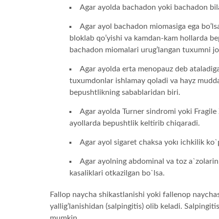
Agar ayolda bachadon yoki bachadon bila
Agar ayol bachadon miomasiga ega bo’lsa,
bloklab qo’yishi va kamdan-kam hollarda bep
bachadon miomalari urug’langan tuxumni joyla
Agar ayolda erta menopauz deb ataladig
tuxumdonlar ishlamay qoladi va hayz mudda
bepushtlikning sabablaridan biri.
Agar ayolda Turner sindromi yoki Fragile 
ayollarda bepushtlik keltirib chiqaradi.
Agar ayol sigaret chaksa yokı ichkilik ko`
Agar ayolning abdominal va toz a`zolarini
kasaliklari otkazilgan bo`lsa.
Fallop naycha shikastlanishi yoki fallenop naychas
yallig’lanishidan (salpingitis) olib keladi. Salpingit
mumkin.