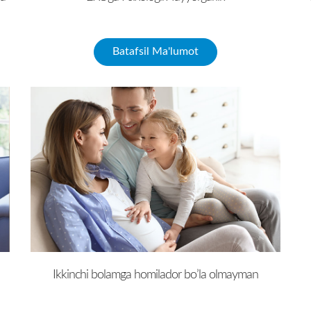
Batafsil Ma'lumot
Ikkinchi bolamga homilador bo’la olmayman