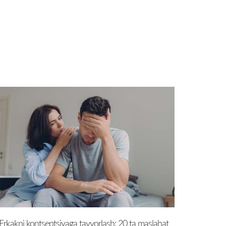
Erkakni kontseptsiyaga tayyorlash: 20 ta maslahat