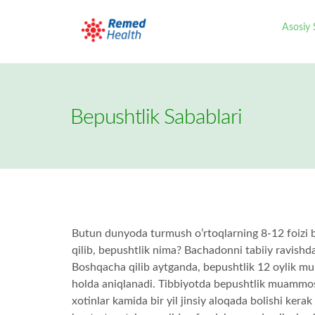
Asosiy 
Bepushtlik Sabablari
Butun dunyoda turmush o’rtoqlarning 8-12 foiz
qilib, bepushtlik nima? Bachadonni tabiiy ravishd
Boshqacha qilib aytganda, bepushtlik 12 oylik mu
holda aniqlanadi. Tibbiyotda bepushtlik muammos
xotinlar kamida bir yil jinsiy aloqada bolishi kera