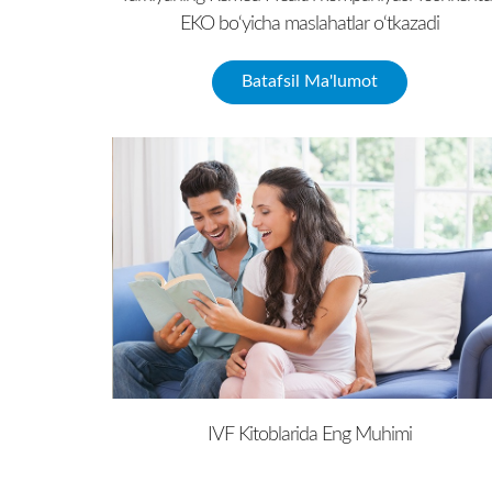
EKO bo‘yicha maslahatlar o‘tkazadi
Batafsil Ma'lumot
IVF Kitoblarida Eng Muhimi