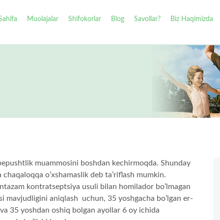
Sahifa
Muolajalar
Shifokorlar
Blog
Savollar?
Biz Haqimizda
i bepushtlik muammosini boshdan kechirmoqda. Shunday
a chaqaloqqa o’xshamaslik deb ta’riflash mumkin.
ntazam kontratseptsiya usuli bilan homilador bo’lmagan
i mavjudligini aniqlash uchun, 35 yoshgacha bo’lgan er-
k va 35 yoshdan oshiq bolgan ayollar 6 oy ichida