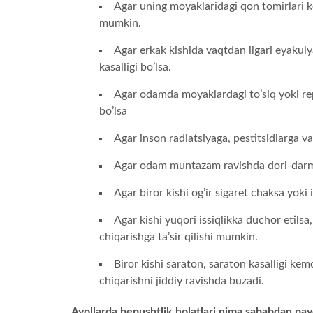
Agar uning moyaklaridagi qon tomirlari ko
mumkin.
Agar erkak kishida vaqtdan ilgari eyakuly
kasalligi bo’lsa.
Agar odamda moyaklardagi to’siq yoki re
bo’lsa
Agar inson radiatsiyaga, pestitsidlarga v
Agar odam muntazam ravishda dori-darmonl
Agar biror kishi og’ir sigaret chaksa yoki 
Agar kishi yuqori issiqlikka duchor etilsa
chiqarishga ta’sir qilishi mumkin.
Biror kishi saraton, saraton kasalligi ke
chiqarishni jiddiy ravishda buzadi.
Ayollarda bepushtlik holatlari nima sababdan pa