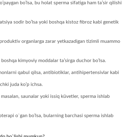
’paygan bo’lsa, bu holat sperma sifatiga ham ta’sir qilishi
atsiya sodir bo’lsa yoki boshqa kistoz fibroz kabi genetik
produktiv organlarga zarar yetkazadigan tizimli muammo
a boshqa kimyoviy moddalar ta’sirga duchor bo’lsa.
arni qabul qilsa, antibiotiklar, antihipertensivlar kabi
ichki juda ko’p ichsa.
, masalan, saunalar yoki issiq küvetler, sperma ishlab
moterapi o`gan bo’lsa, bularning barchasi sperma ishlab
ydo bo`lishi mumkun?