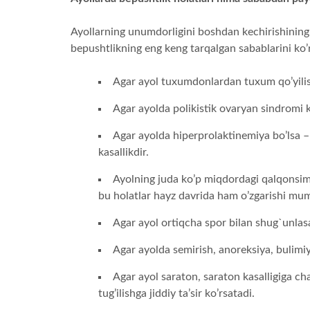
Ayollarning unumdorligini boshdan kechirishining 
bepushtlikning eng keng tarqalgan sabablarini ko’r
Agar ayol tuxumdonlardan tuxum qo’yilishig
Agar ayolda polikistik ovaryan sindromi k
Agar ayolda hiperprolaktinemiya bo’lsa – 
kasallikdir.
Ayolning juda ko’p miqdordagi qalqonsimo
bu holatlar hayz davrida ham o’zgarishi mum
Agar ayol ortiqcha spor bilan shug`unlas
Agar ayolda semirish, anoreksiya, bulimiya
Agar ayol saraton, saraton kasalligiga ch
tug’ilishga jiddiy ta’sir ko’rsatadi.