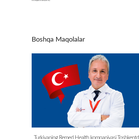
Boshqa Maqolalar
Turkiyaning Remed Health kompaniyasi Toshkent