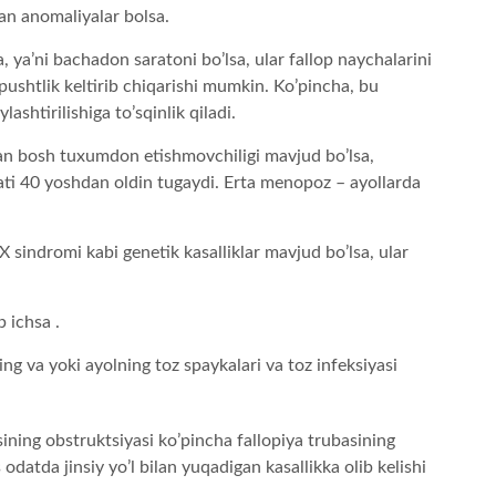
n anomaliyalar bolsa.
 ya’ni bachadon saratoni bo’lsa, ular fallop naychalarini
ushtlik keltirib chiqarishi mumkin. Ko’pincha, bu
shtirilishiga to’sqinlik qiladi.
an bosh tuxumdon etishmovchiligi mavjud bo’lsa,
ti 40 yoshdan oldin tugaydi. Erta menopoz – ayollarda
X sindromi kabi genetik kasalliklar mavjud bo’lsa, ular
p ichsa .
ng va yoki ayolning toz spaykalari va toz infeksiyasi
ining obstruktsiyasi ko’pincha fallopiya trubasining
is odatda jinsiy yo’l bilan yuqadigan kasallikka olib kelishi