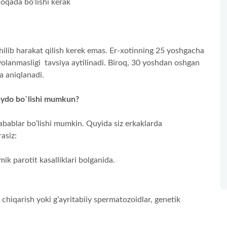
oqada bo’lishi kerak
ilib harakat qilish kerek emas. Er-xotinning 25 yoshgacha
volanmasligi tavsiya aytilinadi. Biroq, 30 yoshdan oshgan
a aniqlanadi.
paydo bo`lishi mumkun?
sabablar bo’lishi mumkin. Quyida siz erkaklarda
asiz:
k parotit kasalliklari bolganida.
hiqarish yoki g’ayritabiiy spermatozoidlar, genetik