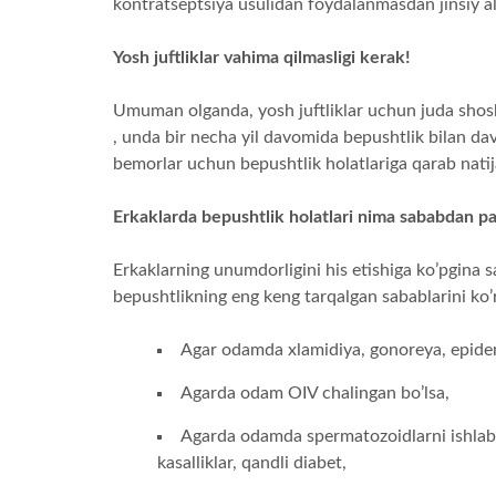
kontratseptsiya usulidan foydalanmasdan jinsiy al
Yosh juftliklar vahima qilmasligi kerak!
Umuman olganda, yosh juftliklar uchun juda shosh
, unda bir necha yil davomida bepushtlik bilan da
bemorlar uchun bepushtlik holatlariga qarab natij
Erkaklarda bepushtlik holatlari nima sababdan 
Erkaklarning unumdorligini his etishiga ko’pgina 
bepushtlikning eng keng tarqalgan sabablarini ko’r
Agar odamda xlamidiya, gonoreya, epidemi
Agarda odam OIV chalingan bo’lsa,
Agarda odamda spermatozoidlarni ishlab c
kasalliklar, qandli diabet,