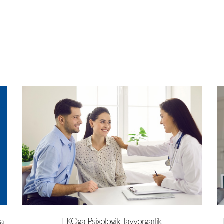
da
EKOga Psixologik Tayyorgarlik