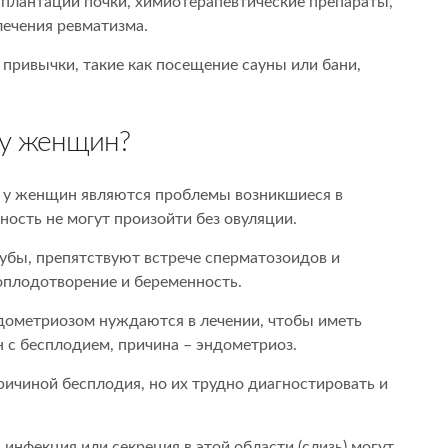
плантации почки, химиотерапевтические препараты,
лечения ревматизма.
 привычки, такие как посещение сауны или бани,
 у женщин?
 у женщин являются проблемы возникшиеся в
ость не могут произойти без овуляции.
убы, препятствуют встрече сперматозоидов и
оплодотворение и беременность.
дометриозом нуждаются в лечении, чтобы иметь
 с бесплодием, причина – эндометриоз.
ичиной бесплодия, но их трудно диагностировать и
инфекция или секреция в этой области (слизь) могут