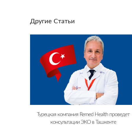
Другие Cтатьи
Турецкая компания Remed Health проведет
консультации ЭКО в Ташкенте