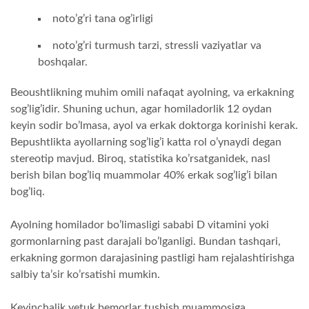
noto’g’ri tana og’irligi
noto’g’ri turmush tarzi, stressli vaziyatlar va
boshqalar.
Beoushtlikning muhim omili nafaqat ayolning, va erkakning
sog’lig’idir. Shuning uchun, agar homiladorlik 12 oydan
keyin sodir bo’lmasa, ayol va erkak doktorga korinishi kerak.
Bepushtlikta ayollarning sog’lig’i katta rol o’ynaydi degan
stereotip mavjud. Biroq, statistika ko’rsatganidek, nasl
berish bilan bog’liq muammolar 40% erkak sog’lig’i bilan
bog’liq.
Ayolning homilador bo’limasligi sababi D vitamini yoki
gormonlarning past darajali bo’lganligi. Bundan tashqari,
erkakning gormon darajasining pastligi ham rejalashtirishga
salbiy ta’sir ko’rsatishi mumkin.
Keyinchalik yetuk bemorlar tushish muammosiga