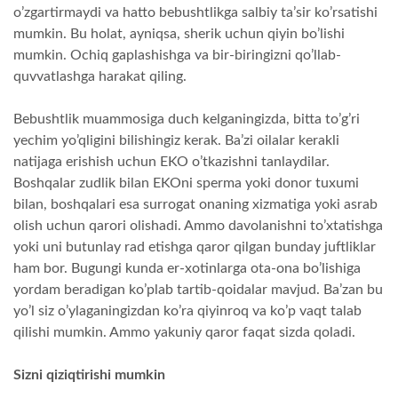
o’zgartirmaydi va hatto bebushtlikga salbiy ta’sir ko’rsatishi
mumkin. Bu holat, ayniqsa, sherik uchun qiyin bo’lishi
mumkin. Ochiq gaplashishga va bir-biringizni qo’llab-
quvvatlashga harakat qiling.
Bebushtlik muammosiga duch kelganingizda, bitta to’g’ri
yechim yo’qligini bilishingiz kerak. Ba’zi oilalar kerakli
natijaga erishish uchun EKO o’tkazishni tanlaydilar.
Boshqalar zudlik bilan EKOni sperma yoki donor tuxumi
bilan, boshqalari esa surrogat onaning xizmatiga yoki asrab
olish uchun qarori olishadi. Ammo davolanishni to’xtatishga
yoki uni butunlay rad etishga qaror qilgan bunday juftliklar
ham bor. Bugungi kunda er-xotinlarga ota-ona bo’lishiga
yordam beradigan ko’plab tartib-qoidalar mavjud. Ba’zan bu
yo’l siz o’ylaganingizdan ko’ra qiyinroq va ko’p vaqt talab
qilishi mumkin. Ammo yakuniy qaror faqat sizda qoladi.
Sizni qiziqtirishi mumkin