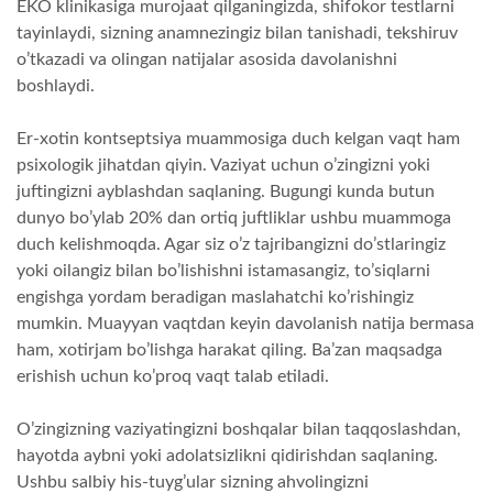
EKO klinikasiga murojaat qilganingizda, shifokor testlarni
tayinlaydi, sizning anamnezingiz bilan tanishadi, tekshiruv
o’tkazadi va olingan natijalar asosida davolanishni
boshlaydi.
Er-xotin kontseptsiya muammosiga duch kelgan vaqt ham
psixologik jihatdan qiyin. Vaziyat uchun o’zingizni yoki
juftingizni ayblashdan saqlaning. Bugungi kunda butun
dunyo bo’ylab 20% dan ortiq juftliklar ushbu muammoga
duch kelishmoqda. Agar siz o’z tajribangizni do’stlaringiz
yoki oilangiz bilan bo’lishishni istamasangiz, to’siqlarni
engishga yordam beradigan maslahatchi ko’rishingiz
mumkin. Muayyan vaqtdan keyin davolanish natija bermasa
ham, xotirjam bo’lishga harakat qiling. Ba’zan maqsadga
erishish uchun ko’proq vaqt talab etiladi.
O’zingizning vaziyatingizni boshqalar bilan taqqoslashdan,
hayotda aybni yoki adolatsizlikni qidirishdan saqlaning.
Ushbu salbiy his-tuyg’ular sizning ahvolingizni