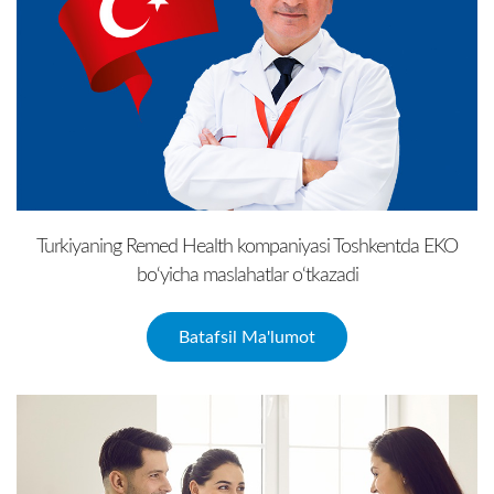
Turkiyaning Remed Health kompaniyasi Toshkentda EKO
bo‘yicha maslahatlar o‘tkazadi
Batafsil Ma'lumot