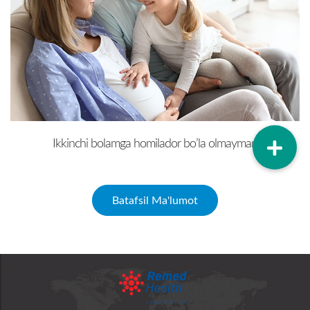
Ikkinchi bolamga homilador bo’la olmayman
Batafsil Ma'lumot