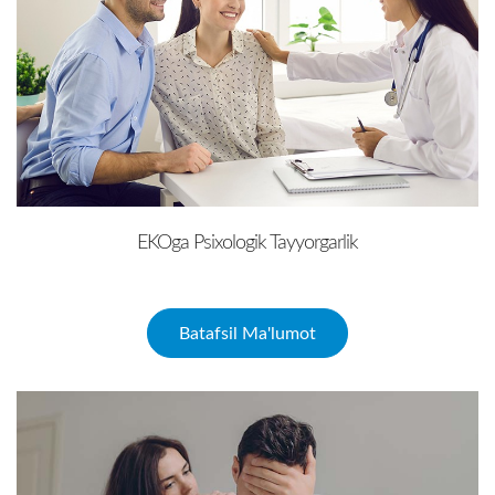
EKOga Psixologik Tayyorgarlik
Batafsil Ma'lumot