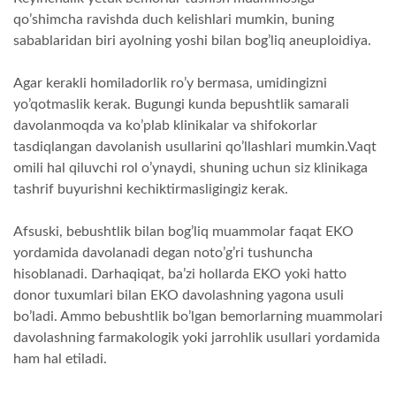
qo’shimcha ravishda duch kelishlari mumkin, buning
sabablaridan biri ayolning yoshi bilan bog’liq aneuploidiya.
Agar kerakli homiladorlik ro’y bermasa, umidingizni
yo’qotmaslik kerak. Bugungi kunda bepushtlik samarali
davolanmoqda va ko’plab klinikalar va shifokorlar
tasdiqlangan davolanish usullarini qo’llashlari mumkin.Vaqt
omili hal qiluvchi rol o’ynaydi, shuning uchun siz klinikaga
tashrif buyurishni kechiktirmasligingiz kerak.
Afsuski, bebushtlik bilan bog’liq muammolar faqat EKO
yordamida davolanadi degan noto’g’ri tushuncha
hisoblanadi. Darhaqiqat, ba’zi hollarda EKO yoki hatto
donor tuxumlari bilan EKO davolashning yagona usuli
bo’ladi. Ammo bebushtlik bo’lgan bemorlarning muammolari
davolashning farmakologik yoki jarrohlik usullari yordamida
ham hal etiladi.