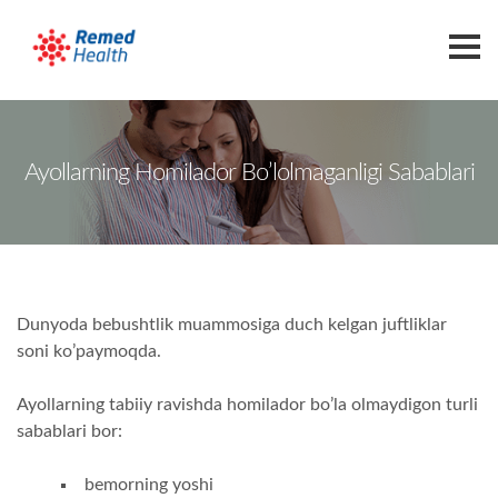
Asosiy Sahifa
Ayollarning Homilador Bo’lolmaganligi Sabablari
Muolajalar
Bepushtlikni Davolash
Spermani Ehson Qilish
Tuxum Hujayrasi Ehsoni
Dunyoda bebushtlik muammosiga duch kelgan juftliklar
Embrion Ehsoni
soni ko’paymoqda.
Shifokorlar
Ayollarning tabiiy ravishda homilador bo’la olmaydigon turli
Blog
sabablari bor:
Savollar?
Biz Haqimizda
bemorning yoshi